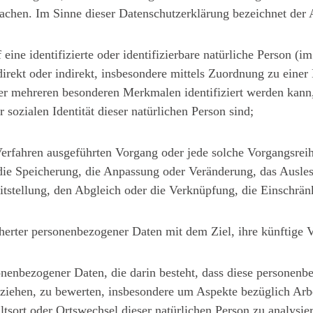
machen. Im Sinne dieser Datenschutzerklärung bezeichnet der
eine identifizierte oder identifizierbare natürliche Person (i
ie direkt oder indirekt, insbesondere mittels Zuordnung zu e
er mehreren besonderen Merkmalen identifiziert werden kann,
 sozialen Identität dieser natürlichen Person sind;
r Verfahren ausgeführten Vorgang oder jede solche Vorgangs
 die Speicherung, die Anpassung oder Veränderung, das Ausle
itstellung, den Abgleich oder die Verknüpfung, die Einschrä
erter personenbezogener Daten mit dem Ziel, ihre künftige 
rsonenbezogener Daten, die darin besteht, dass diese person
beziehen, zu bewerten, insbesondere um Aspekte bezüglich Arbe
altsort oder Ortswechsel dieser natürlichen Person zu analysi